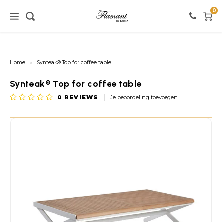
0
Home / verlichting
Home / meubels
Home / verf
Home
Synteak® Top for coffee table
Verlichting
Meubels
Verf
Synteak® Top for coffee table
0
REVIEWS
Je beoordeling toevoegen
Vloerlampen
Kasten
Witte tinten
Tafellampen
Stoelen
Roze tinten
Hanglampen
Tafels
Zwarte tinten
Wandlampen
Banken
Rode tinten
Warme Kleuren