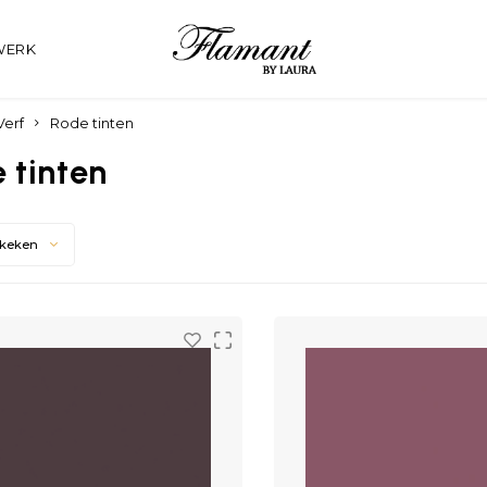
WERK
Verf
Rode tinten
 tinten
ekeken