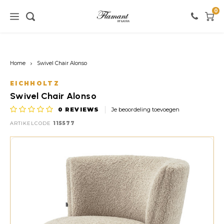
0
Home / verlichting
Home / meubels
Home / verf
Home
Swivel Chair Alonso
Verlichting
Meubels
Verf
EICHHOLTZ
Swivel Chair Alonso
Vloerlampen
Kasten
Witte tinten
0
REVIEWS
Je beoordeling toevoegen
ARTIKELCODE
115577
Tafellampen
Stoelen
Roze tinten
Hanglampen
Tafels
Zwarte tinten
Wandlampen
Banken
Rode tinten
Warme Kleuren