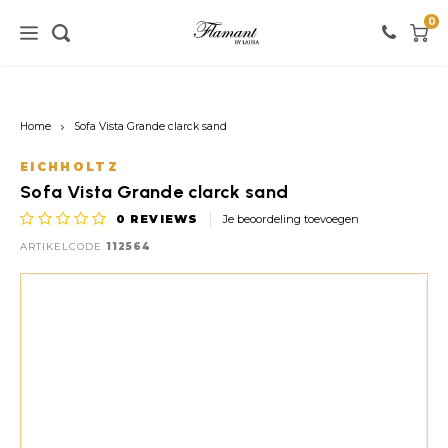
0
Home / verlichting
Home / meubels
Home / verf
Home
Sofa Vista Grande clarck sand
Verlichting
Meubels
Verf
EICHHOLTZ
Sofa Vista Grande clarck sand
Vloerlampen
Kasten
Witte tinten
0
REVIEWS
Je beoordeling toevoegen
ARTIKELCODE
112564
Tafellampen
Stoelen
Roze tinten
Hanglampen
Tafels
Zwarte tinten
Wandlampen
Banken
Rode tinten
Warme Kleuren