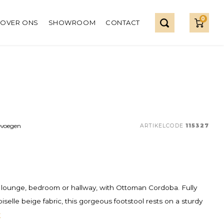
0
OVER ONS
SHOWROOM
CONTACT
evoegen
ARTIKELCODE
115327
ur lounge, bedroom or hallway, with Ottoman Cordoba. Fully
elle beige fabric, this gorgeous footstool rests on a sturdy
r