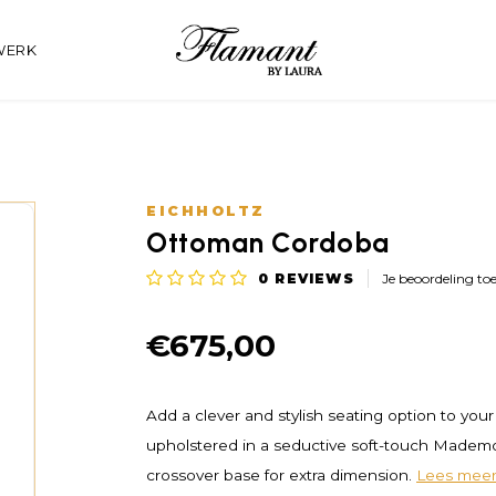
WERK
EICHHOLTZ
Ottoman Cordoba
0
REVIEWS
Je beoordeling to
€675,00
Add a clever and stylish seating option to yo
upholstered in a seductive soft-touch Mademois
crossover base for extra dimension.
Lees mee