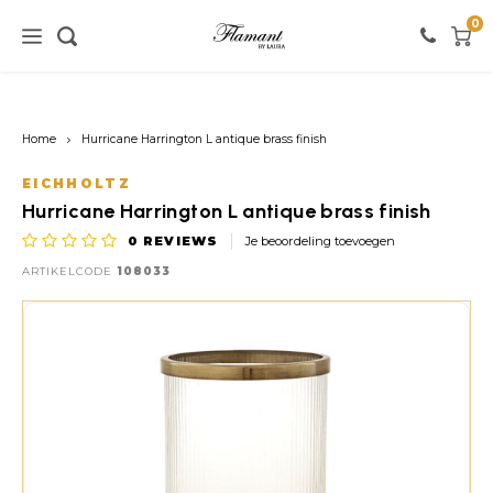
0
Home / verlichting
Home / meubels
Home / verf
Home
Hurricane Harrington L antique brass finish
Verlichting
Meubels
Verf
EICHHOLTZ
Hurricane Harrington L antique brass finish
Vloerlampen
Kasten
Witte tinten
0
REVIEWS
Je beoordeling toevoegen
ARTIKELCODE
108033
Tafellampen
Stoelen
Roze tinten
Hanglampen
Tafels
Zwarte tinten
Wandlampen
Banken
Rode tinten
Warme Kleuren