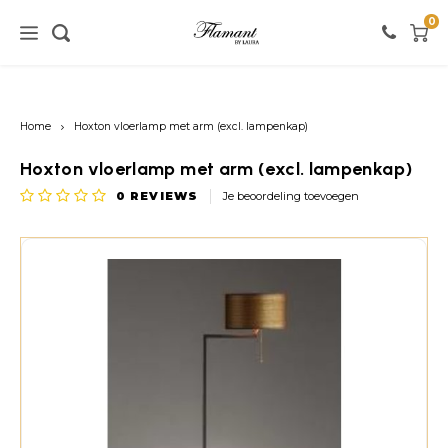
0
Home / verlichting
Home / meubels
Home / verf
Home
Hoxton vloerlamp met arm (excl. lampenkap)
Verlichting
Meubels
Verf
Hoxton vloerlamp met arm (excl. lampenkap)
0
REVIEWS
Je beoordeling toevoegen
Vloerlampen
Kasten
Witte tinten
Tafellampen
Stoelen
Roze tinten
Hanglampen
Tafels
Zwarte tinten
Wandlampen
Banken
Rode tinten
Warme Kleuren