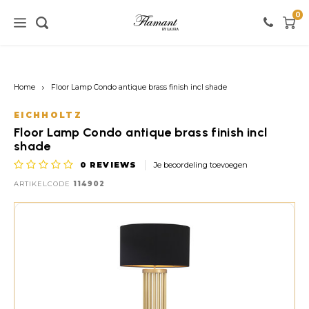
0
Home / verlichting
Home / meubels
Home / verf
Home
Floor Lamp Condo antique brass finish incl shade
Verlichting
Meubels
Verf
EICHHOLTZ
Floor Lamp Condo antique brass finish incl
Vloerlampen
Kasten
Witte tinten
shade
0
REVIEWS
Je beoordeling toevoegen
Tafellampen
Stoelen
Roze tinten
ARTIKELCODE
114902
Hanglampen
Tafels
Zwarte tinten
Wandlampen
Banken
Rode tinten
Warme Kleuren