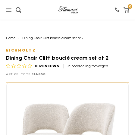
0
Home / verlichting
Home / meubels
Home / verf
Home
Dining Chair Cliff bouclé cream set of 2
Verlichting
Meubels
Verf
EICHHOLTZ
Dining Chair Cliff bouclé cream set of 2
Vloerlampen
Kasten
Witte tinten
0
REVIEWS
Je beoordeling toevoegen
ARTIKELCODE
114650
Tafellampen
Stoelen
Roze tinten
Hanglampen
Tafels
Zwarte tinten
Wandlampen
Banken
Rode tinten
Warme Kleuren