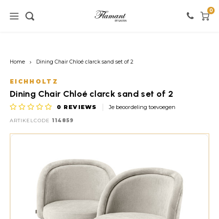
0
Home / verlichting
Home / meubels
Home / verf
Home
Dining Chair Chloé clarck sand set of 2
Verlichting
Meubels
Verf
EICHHOLTZ
Dining Chair Chloé clarck sand set of 2
Vloerlampen
Kasten
Witte tinten
0
REVIEWS
Je beoordeling toevoegen
ARTIKELCODE
114859
Tafellampen
Stoelen
Roze tinten
Hanglampen
Tafels
Zwarte tinten
Wandlampen
Banken
Rode tinten
Warme Kleuren