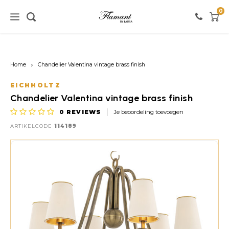
0
Home / verlichting
Home / meubels
Home / verf
Home
Chandelier Valentina vintage brass finish
Verlichting
Meubels
Verf
EICHHOLTZ
Chandelier Valentina vintage brass finish
Vloerlampen
Kasten
Witte tinten
0
REVIEWS
Je beoordeling toevoegen
ARTIKELCODE
114189
Tafellampen
Stoelen
Roze tinten
Hanglampen
Tafels
Zwarte tinten
Wandlampen
Banken
Rode tinten
Warme Kleuren