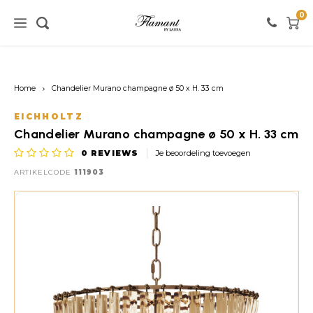
0
Home / verlichting
Home / meubels
Home / verf
Home
Chandelier Murano champagne ø 50 x H. 33 cm
Verlichting
Meubels
Verf
EICHHOLTZ
Chandelier Murano champagne ø 50 x H. 33 cm
Vloerlampen
Kasten
Witte tinten
0
REVIEWS
Je beoordeling toevoegen
ARTIKELCODE
111903
Tafellampen
Stoelen
Roze tinten
Hanglampen
Tafels
Zwarte tinten
Wandlampen
Banken
Rode tinten
Warme Kleuren