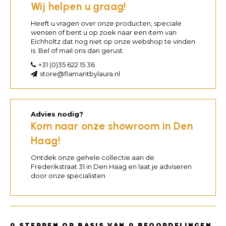
Wij helpen u graag!
Heeft u vragen over onze producten, speciale
wensen of bent u op zoek naar een item van
Eichholtz dat nog niet op onze webshop te vinden
is. Bel of mail ons dan gerust.
+31 (0)35 622 15 36
store@flamantbylaura.nl
Advies nodig?
Kom naar onze showroom in Den
Haag!
Ontdek onze gehele collectie aan de
Frederikstraat 31 in Den Haag en laat je adviseren
door onze specialisten
0
STERREN OP BASIS VAN
0
BEOORDELINGEN