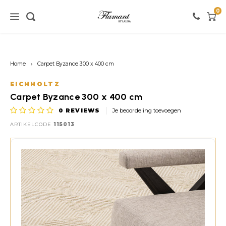
0
Home / verlichting
Home / meubels
Home / verf
Home
Carpet Byzance 300 x 400 cm
Verlichting
Meubels
Verf
EICHHOLTZ
Carpet Byzance 300 x 400 cm
Vloerlampen
Kasten
Witte tinten
0
REVIEWS
Je beoordeling toevoegen
ARTIKELCODE
115013
Tafellampen
Stoelen
Roze tinten
Hanglampen
Tafels
Zwarte tinten
Wandlampen
Banken
Rode tinten
Warme Kleuren