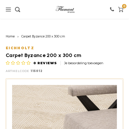
0
Home / verlichting
Home / meubels
Home / verf
Home
Carpet Byzance 200 x 300 cm
Verlichting
Meubels
Verf
EICHHOLTZ
Carpet Byzance 200 x 300 cm
Vloerlampen
Kasten
Witte tinten
0
REVIEWS
Je beoordeling toevoegen
ARTIKELCODE
115012
Tafellampen
Stoelen
Roze tinten
Hanglampen
Tafels
Zwarte tinten
Wandlampen
Banken
Rode tinten
Warme Kleuren