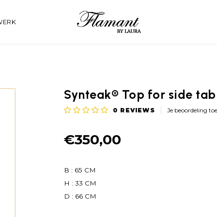
WERK
Synteak® Top for side tab
0
REVIEWS
Je beoordeling to
€350,00
B : 65 CM
H : 33 CM
D : 66 CM