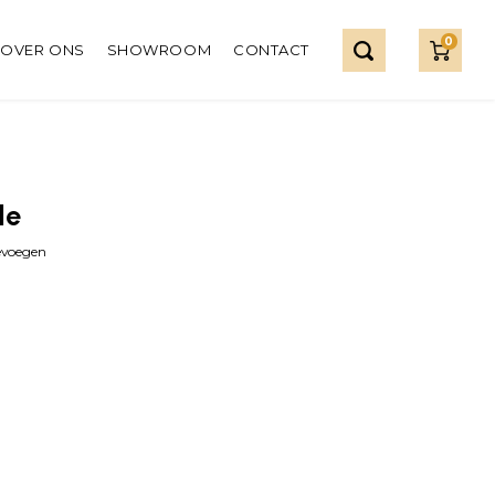
0
OVER ONS
SHOWROOM
CONTACT
le
evoegen