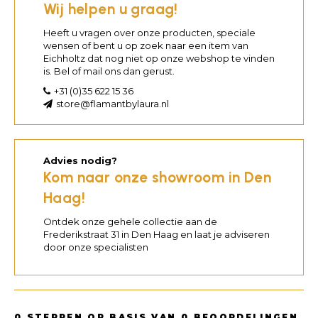
Wij helpen u graag!
Heeft u vragen over onze producten, speciale
wensen of bent u op zoek naar een item van
Eichholtz dat nog niet op onze webshop te vinden
is. Bel of mail ons dan gerust.
+31 (0)35 622 15 36
store@flamantbylaura.nl
Advies nodig?
Kom naar onze showroom in Den
Haag!
Ontdek onze gehele collectie aan de
Frederikstraat 31 in Den Haag en laat je adviseren
door onze specialisten
0
STERREN OP BASIS VAN
0
BEOORDELINGEN